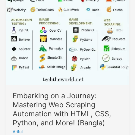
HTML,
CSS,
Python,
and
More!
(Bangla)
Embarking on a Journey:
Mastering Web Scraping
Automation with HTML, CSS,
Python, and More! (Bangla)
Ariful