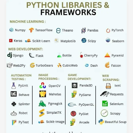
Embarking
on
a
Journey:
Mastering
Web
Scraping
Automation
with
HTML,
CSS,
Python,
and
More!
(Bangla)